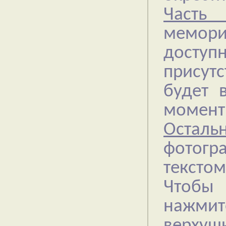
Часть 
мемор
досту
присут
будет 
момент 
Осталь
фотогр
текстом
Чтобы 
нажмит
верхушк