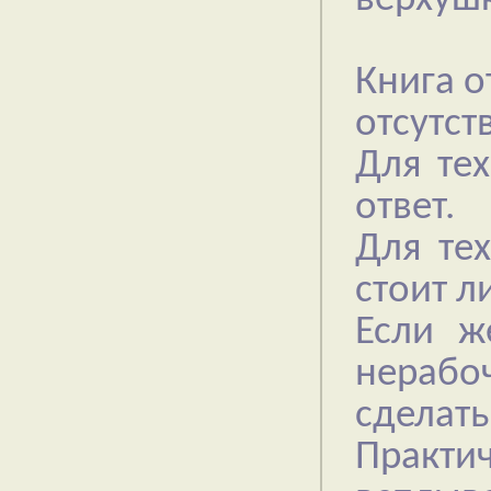
Книга о
отсутст
Для тех
ответ.
Для тех
стоит л
Если ж
нераб
сделать
Практи