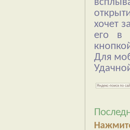
всплы
открыти
хочет з
его в 
кнопкой
Для моб
Удачной
Последн
Нажмит