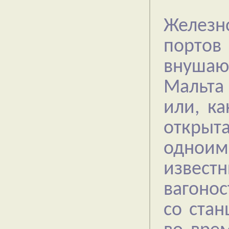
Железн
портов
внушающ
Мальта 
или, ка
откры
однои
извес
вагонос
со ста