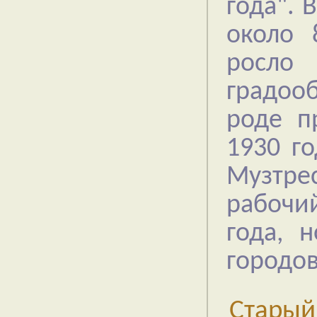
года". 
около 
росло
градоо
роде п
1930 го
Музтре
рабочий
года, 
городо
Старый