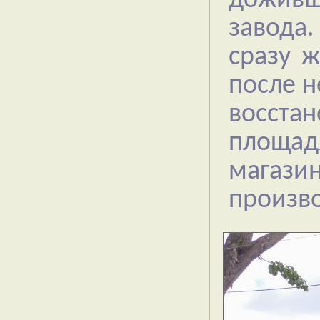
доживш
завода.
сразу 
после н
восстан
площа
магазин
произво