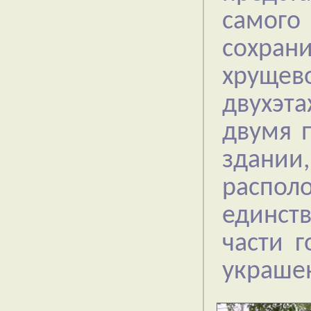
самого
сохран
хрущев
двухэт
двумя 
здании
распо
единств
части г
украше