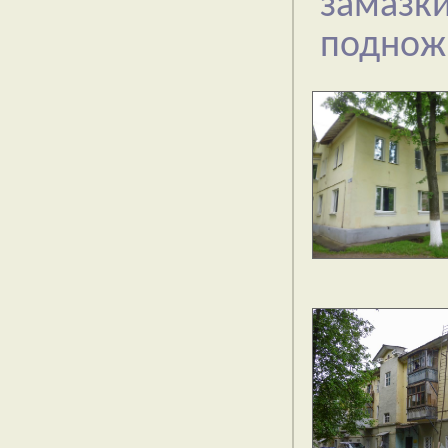
замазк
подножи