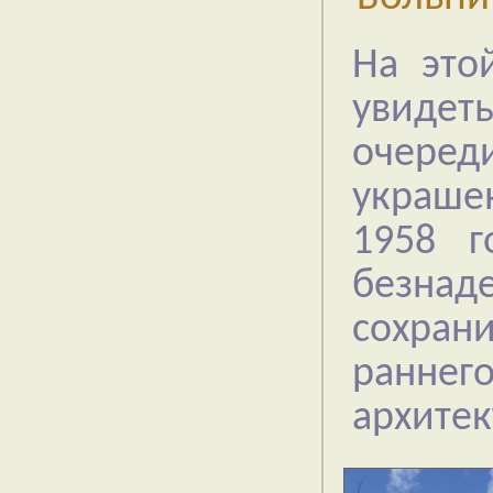
На это
увидет
очеред
украше
1958 г
безнаде
сохран
раннег
архитек