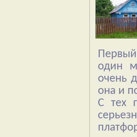
Первый
один м
очень 
она и п
С тех 
серье
платфо