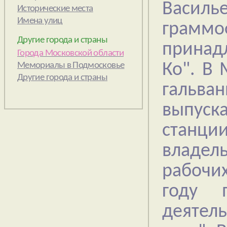
Васил
грамм
Другие города и страны
принад
Ко". В 
гальва
выпуск
станци
владел
рабочих
году 
деятел