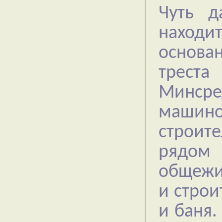
Чуть д
находи
основа
треста
Минс
маши
строите
рядом 
общежи
и строи
и баня.