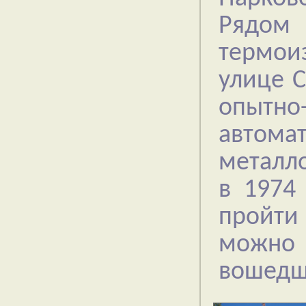
Рядом 
термои
улице 
опытн
автом
металло
в 1974
пройти
можно 
вошедше