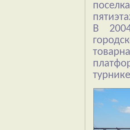
поселка
пятиэта
В 2004
городс
товар
платфо
турник