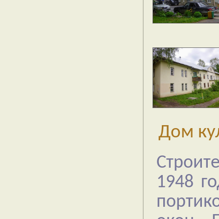
Дом ку
Строит
1948 г
портик