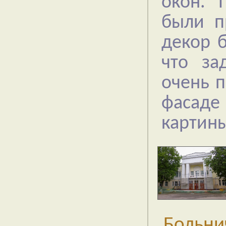
окон. 
были п
декор б
что за
очень п
фасад
картины
Больни