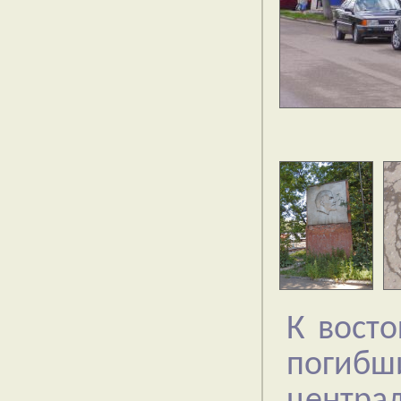
К восто
погиб