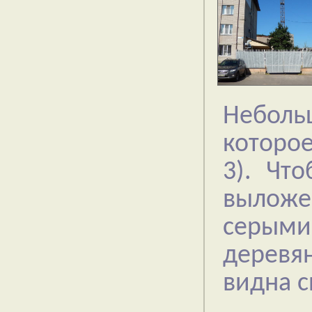
Неболь
которое
3). Чт
выложе
серым
деревя
видна с