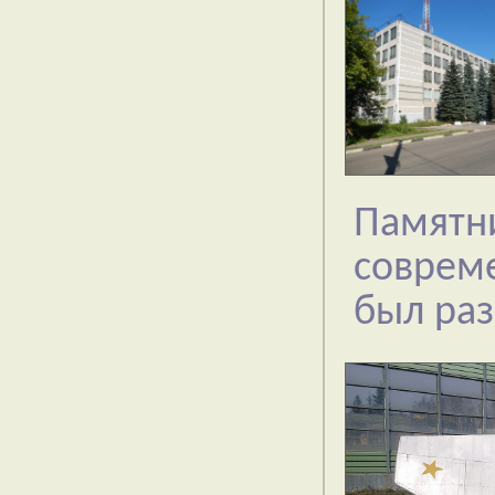
Памят
соврем
был раз