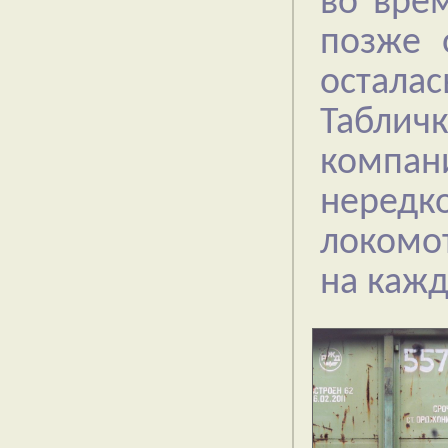
во вре
позже 
осталас
Таблич
компан
нередк
локомот
на кажд