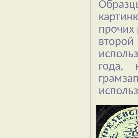
Образц
картинк
прочих 
второ
исполь
года,
грамз
использ