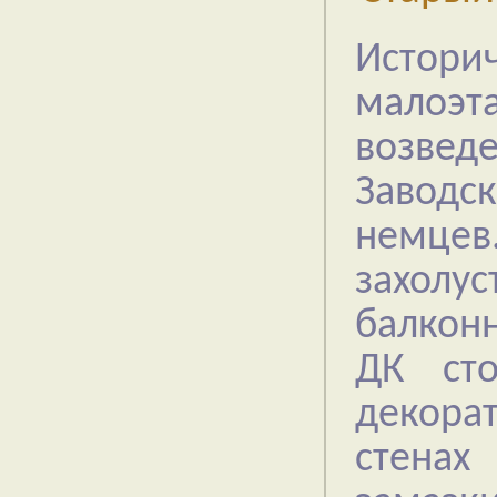
Истори
малоэ
возвед
Заводс
немце
захолу
балконн
ДК ст
декора
стенах