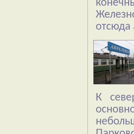
конеч
Желез
отсюда 
К севе
основн
небол
Парков