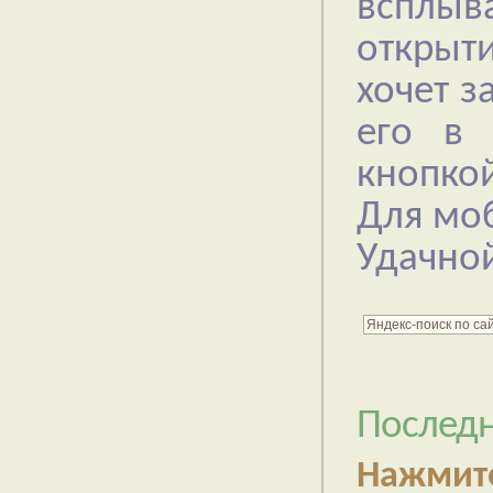
всплы
открыти
хочет з
его в 
кнопкой
Для моб
Удачной
Последн
Нажмит