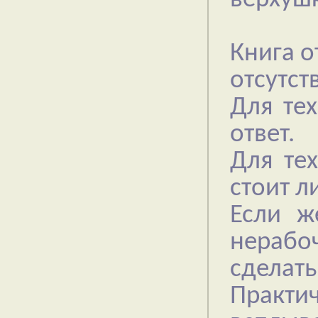
Книга о
отсутст
Для тех
ответ.
Для тех
стоит л
Если ж
нераб
сделать
Практи