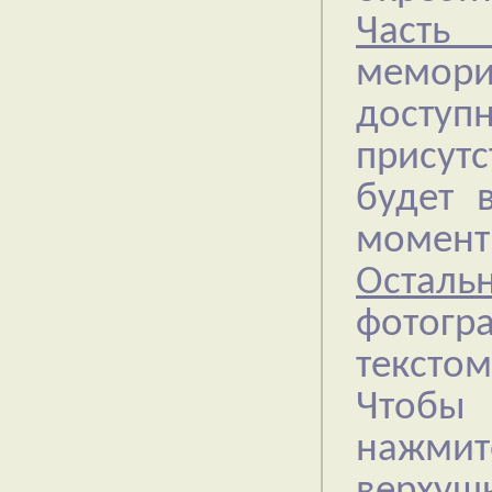
Часть 
мемор
досту
присут
будет 
момент 
Осталь
фотогр
текстом
Чтобы 
нажмит
верхушк