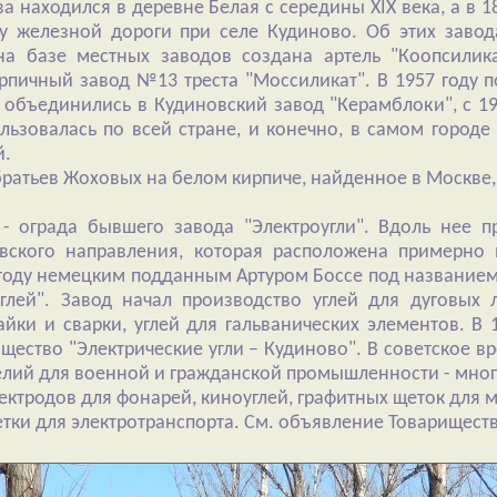
а находился в деревне Белая с середины XIX века, а в 
у железной дороги при селе Кудиново. Об этих завода
на базе местных заводов создана артель "Коопсилик
рпичный завод №13 треста "Моссиликат". В 1957 году 
 объединились в Кудиновский завод "Керамблоки", с 1
льзовалась по всей стране, и конечно, в самом город
й.
братьев Жоховых на белом кирпиче, найденное в Москве
- ограда бывшего завода "Электроугли". Вдоль нее п
вского направления, которая расположена примерно 
 году немецким подданным Артуром Боссе под название
углей". Завод начал производство углей для дуговых 
айки и сварки, углей для гальванических элементов. В
щество "Электрические угли – Кудиново". В советское в
елий для военной и гражданской промышленности - много
ктродов для фонарей, киноуглей, графитных щеток для 
тки для электротранспорта. См. объявление Товариществ