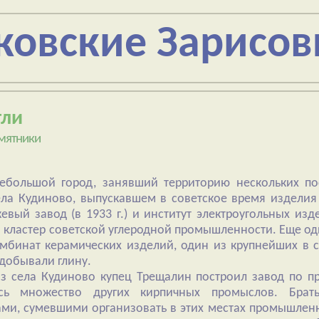
ковские Зарисов
гли
мятники
 небольшой город, занявший территорию нескольких 
ела Кудиново, выпускавшем в советское время изделия и
вый завод (в 1933 г.) и институт электроугольных изде
 кластер советской углеродной промышленности. Еще о
мбинат керамических изделий, один из крупнейших в ст
добывали глину.
из села Кудиново купец Трещалин построил завод по п
ось множество других кирпичных промыслов. Бр
и, сумевшими организовать в этих местах промышленн