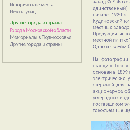
завод Ф.Е.Жохов
единственный) 
начале 1920-х 
Кудиновский ки
Другие города и страны
местных завода
Продукция испо
местной плитко
Одно из клейм 
На фотографии 
станцию Горько
основан в 1899
электрических 
стержней для п
акционерное об
углеродных изд
поставщиком эле
токосъемные ще