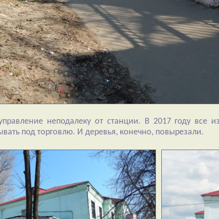
правление неподалеку от станции. В 2017 году все из
вать под торговлю. И деревья, конечно, повырезали.