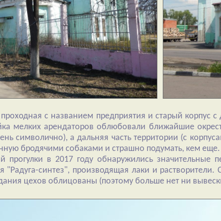
роходная с названием предприятия и старый корпус с д
ойка мелких арендаторов облюбовали ближайшие окрест
ень символично), а дальняя часть территории (с корпуса
енную бродячими собаками и страшно подумать, кем еще.
й прогулки в 2017 году обнаружились значительные 
я "Радуга-синтез", производящая лаки и растворители.
дания цехов облицованы (поэтому больше нет ни вывески