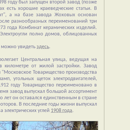
1898 году был запущен второй завод (позже
х есть хорошие краеведческие статьи. В
ат", а на базе завода Жоховых основан
после разнообразных переименований три
973 года Комбинат керамических изделий.
е Электроугли полно домов, облицованных
, можно увидеть
здесь
.
ролегает Центральная улица, ведущая на
в километре от жилой застройки. Завод
м "Московское Товарищество производства
ламп, угольных щеток электродвигателей,
 1912 году Товарищество переименовано в
ремя завод выпускал большой ассортимент
 лет он оставался единственным в стране
моторов. В последние годы жизни выпускал
а электрических углей
1908 года
.