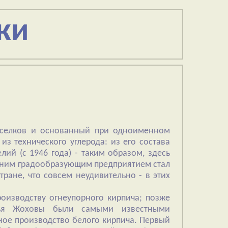
ки
поселков и основанный при одноименном
з технического углерода: из его состава
лий (с 1946 года) - таким образом, здесь
дним градообразующим предприятием стал
ране, что совсем неудивительно - в этих
роизводству огнеупорного кирпича; позже
атья Жоховы были самыми известными
ое производство белого кирпича. Первый