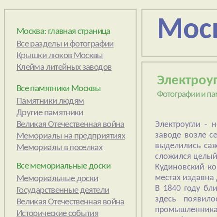
Мос
Москва: главная страница
Электроу
Все памятники Москвы
Фотографии и па
Электроугли -
заводе возле с
выделились саже
сложился целый
Все мемориальные доски
Кудиновский ко
местах издавна 
В 1840 году бл
здесь появил
промышленникам