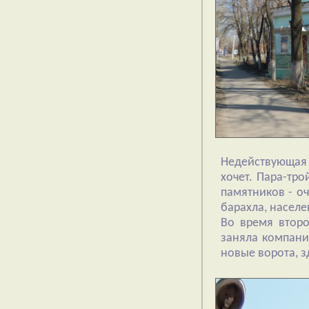
Недействующая п
хочет. Пара-тр
памятников - оч
барахла, насел
Во время второ
заняла компани
новые ворота, з